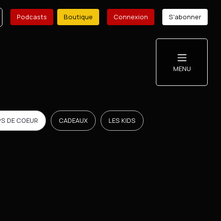
Podcasts
Boutique
Connexion
S'abonner
MENU
S DE COEUR
CADEAUX
LES KIDS