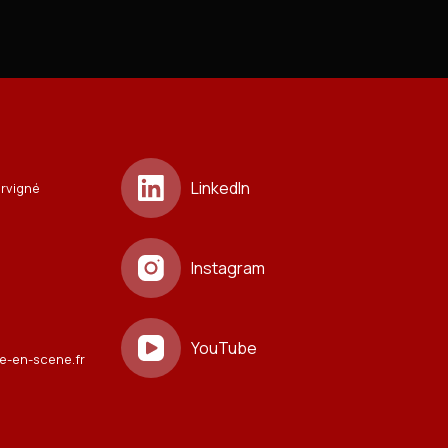
LinkedIn
ervigné
Instagram
YouTube
e-en-scene.fr