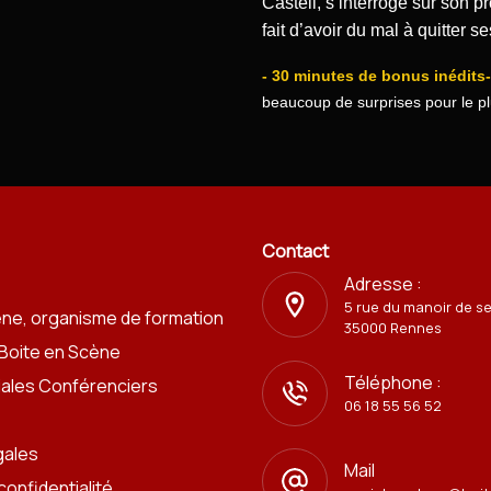
Castell, s’interroge sur son p
fait d’avoir du mal à quitter 
- 30 minutes de bonus inédits-
beaucoup de surprises pour le p
Contact
Adresse :
5 rue du manoir de s
ène, organisme de formation
35000 Rennes
 Boite en Scène
Téléphone :
iales Conférenciers
06 18 55 56 52
gales
Mail
confidentialité