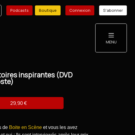
Podcasts
Boutique
Connexion
S'abonner
MENU
toires inspirantes (DVD
oste)
29,90 €
rs de
Boite en Scène
et vous les avez
t oui : Ils sont interviewés après leur prix