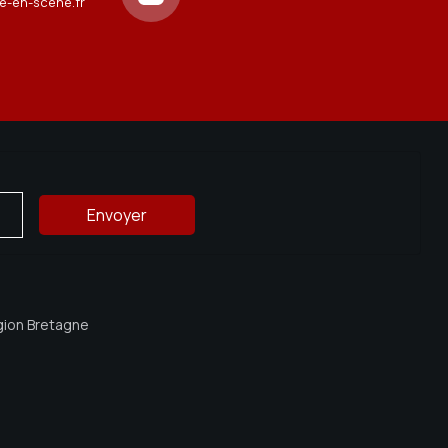
e-en-scene.fr
égion Bretagne