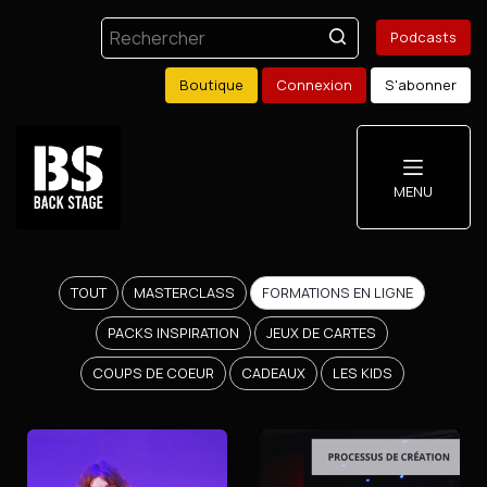
Podcasts
Boutique
Connexion
S'abonner
MENU
TOUT
MASTERCLASS
FORMATIONS EN LIGNE
Podcasts
PACKS INSPIRATION
JEUX DE CARTES
Boutique
COUPS DE COEUR
CADEAUX
LES KIDS
Mon compte
S'abonner