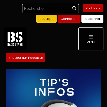
Podcasts
Boutique
Connexion
S'abonner
MENU
« Retour aux Podcasts
Podcasts
Boutique
Mon compte
S'abonner