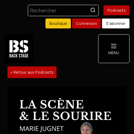
Podcasts
Boutique
Connexion
S'abonner
MENU
« Retour aux Podcasts
Podcasts
Boutique
Mon compte
S'abonner