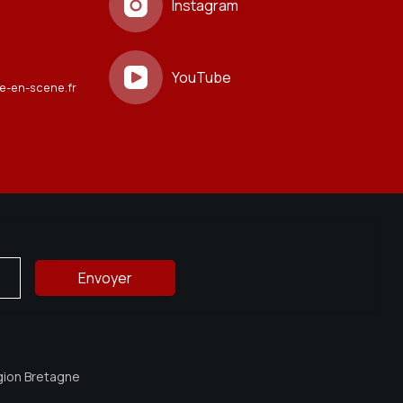
Instagram
YouTube
e-en-scene.fr
égion Bretagne