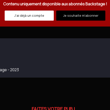
Contenu uniquement disponible aux abonnés Backstage !
J'ai déjà un compte
Je souhaite m'abonner
tage - 2023
FAITES VOTRE PUB !