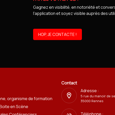
Gagnez en visibilité, en notoriété et conver
l'application et soyez visible auprès des uti
HOP, JE CONTACTE !
Contact
Adresse :
5 rue du manoir de s
ène, organisme de formation
35000 Rennes
 Boite en Scène
Téléphone :
iales Conférenciers