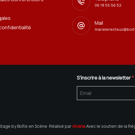
06 18 55 56 52
gales
Mail
confidentialité
marieleresteux@boit
S'inscrire à la newsletter
*
tage by Boîte en Scène
·
Réalisé par
Alvaria
·
Avec le soutien de la R