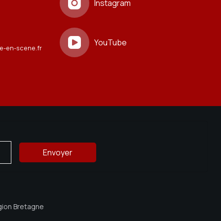
Instagram
YouTube
e-en-scene.fr
égion Bretagne