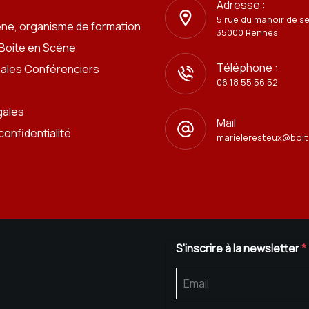
Adresse :
5 rue du manoir de s
ène, organisme de formation
35000 Rennes
 Boite en Scène
Téléphone :
iales Conférenciers
06 18 55 56 52
gales
Mail
confidentialité
marieleresteux@boit
S'inscrire à la newsletter
*