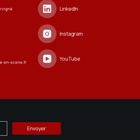
LinkedIn
ervigné
Instagram
YouTube
e-en-scene.fr