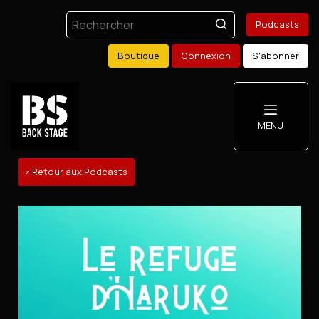
Podcasts
Boutique
Connexion
S'abonner
MENU
« Retour aux Podcasts
Podcasts
Boutique
Mon compte
S'abonner