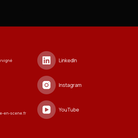
LinkedIn
ervigné
Instagram
YouTube
e-en-scene.fr