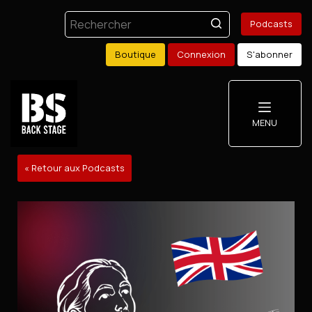
Podcasts
Boutique
Connexion
S'abonner
MENU
« Retour aux Podcasts
Podcasts
Boutique
Mon compte
S'abonner