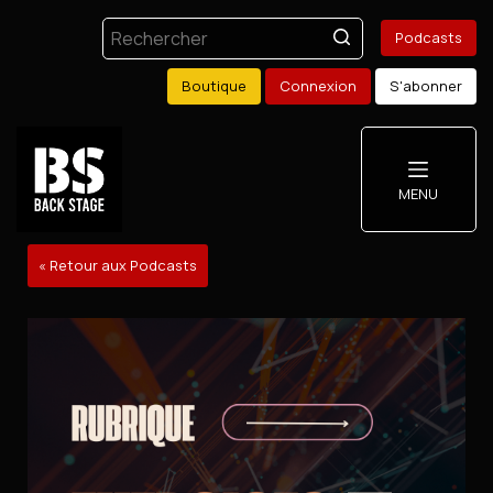
Podcasts
Boutique
Connexion
S'abonner
MENU
« Retour aux Podcasts
Podcasts
Boutique
Mon compte
S'abonner